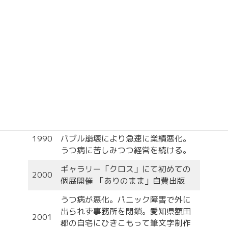
つとむの筆文字のテイストが好きな方
かなだつとむプロフィール
東京デザイナー学院名古屋校卒
1976
業 広告制作会社・デザインスタ
ジオ・印刷会社で制作や営業を経験
名古屋でカナダ広告制作所設立
1990
バブル崩壊により急速に業績悪化。
うつ病に苦しみつつ経営を続ける。
ギャラリー「クロス」にて初めての
2000
個展開催 「ありのまま」自費出版
うつ病が悪化。パニック障害で外に
出られず事務所を閉鎖。愛知県額田
2001
郡の自宅にひきこもって筆文字制作