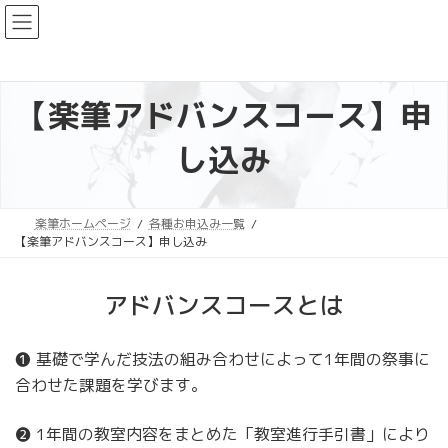
コ
ナ
ン
ビ
テ
ゲ
ン
ー
ツ
シ
【楽筆アドバンスコース】申
へ
ョ
し込み
ス
ン
キ
に
ッ
移
プ
動
楽筆ホームページ
各種お申込み一覧
【楽筆アドバンスコース】申し込み
アドバンスコースとは
❶ 基礎で学んだ技法の組み合わせによって1年間の祭事に
合わせた課題を学びます。
❷ 1年間の教室内容をまとめた「教室進行手引書」により