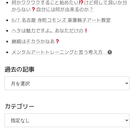
何かワクワクすること始めたい
けど何して良いか分
からない
自分には何が出来るのか？
6/7 名古屋 寺町コモンズ 楽筆親子アート教室
ヘタは魅力ですよ。あなただけの
継続はチカラかなあ
メンタルアートトレーニングと言う考え方 ❶
過去の記事
過
去
の
記
事
カテゴリー