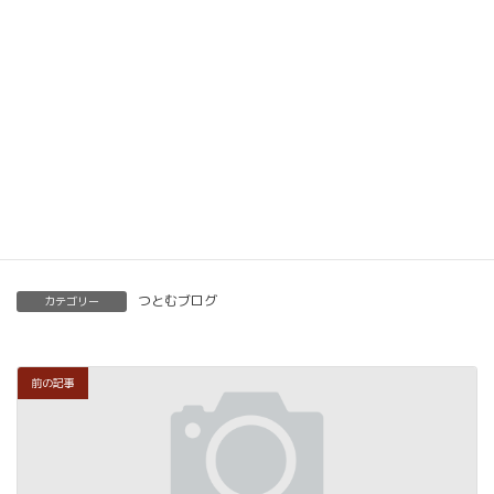
ベーシック以上で講師の資格も合わせて取得してい
ただけます。講師用にオンラインで教えるための教
材もありますので、すぐに自宅でオンライン教室を
開くことも可能です。
くわしくはこちらをご覧ください。
楽筆を全国に！講師募集中！
つとむブログ
カテゴリー
前の記事