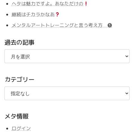
ヘタは魅力ですよ。あなただけの
継続はチカラかなあ
メンタルアートトレーニングと言う考え方 ❶
過去の記事
過
去
の
記
事
カテゴリー
メタ情報
ログイン