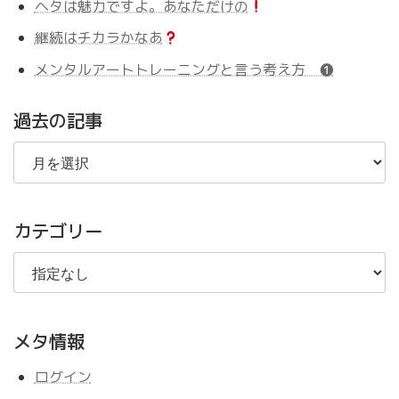
ヘタは魅力ですよ。あなただけの
継続はチカラかなあ
メンタルアートトレーニングと言う考え方 ❶
過去の記事
過
去
の
記
事
カテゴリー
メタ情報
ログイン