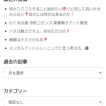
何かワクワクすること始めたい
けど何して良いか分
からない
自分には何が出来るのか？
6/7 名古屋 寺町コモンズ 楽筆親子アート教室
ヘタは魅力ですよ。あなただけの
継続はチカラかなあ
メンタルアートトレーニングと言う考え方 ❶
過去の記事
過
去
の
記
事
カテゴリー