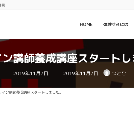
発見
HOME
体験するには
イン講師養成講座スタートし
最
2019年11月7日
2019年11月7日
つとむ
終
更
新
日
ライン講師養成講座スタートしました。
時
: