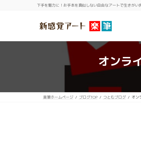
コ
ナ
下手を魅力に！お手本を真似しない自由なアートで生きがい
ン
ビ
テ
ゲ
ン
ー
ツ
シ
へ
ョ
ス
ン
オンラ
キ
に
ッ
移
プ
動
楽筆ホームページ
ブログTOP
つとむブログ
オン