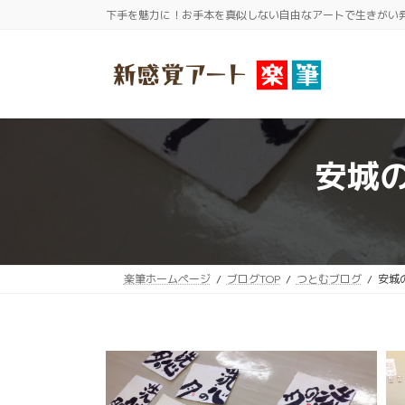
コ
ナ
下手を魅力に！お手本を真似しない自由なアートで生きがい
ン
ビ
テ
ゲ
ン
ー
ツ
シ
へ
ョ
ス
ン
安城
キ
に
ッ
移
プ
動
楽筆ホームページ
ブログTOP
つとむブログ
安城