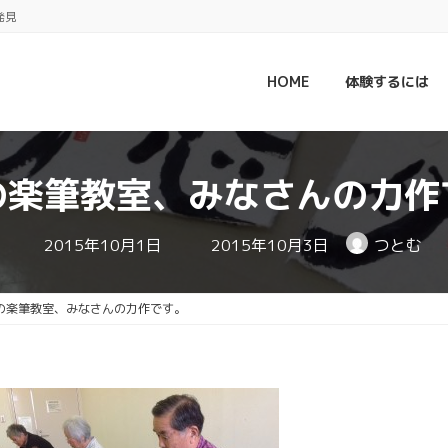
発見
HOME
体験するには
の楽筆教室、みなさんの力作
最
2015年10月1日
2015年10月3日
つとむ
終
更
新
日
の楽筆教室、みなさんの力作です。
時
: