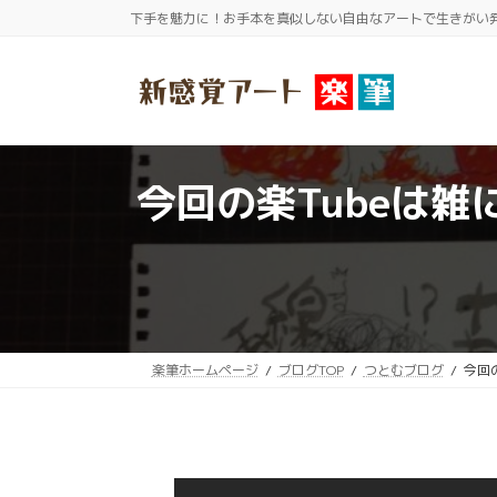
コ
ナ
下手を魅力に！お手本を真似しない自由なアートで生きがい
ン
ビ
テ
ゲ
ン
ー
ツ
シ
へ
ョ
今回の楽Tubeは
ス
ン
キ
に
ッ
移
プ
動
楽筆ホームページ
ブログTOP
つとむブログ
今回