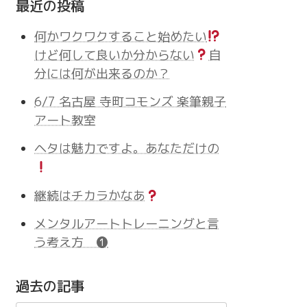
最近の投稿
何かワクワクすること始めたい
けど何して良いか分からない
自
分には何が出来るのか？
6/7 名古屋 寺町コモンズ 楽筆親子
アート教室
ヘタは魅力ですよ。あなただけの
継続はチカラかなあ
メンタルアートトレーニングと言
う考え方 ❶
過去の記事
過