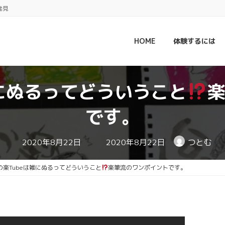
発見
HOME
体験するには
雑にぬるってどういうこと
です。
最
2020年8月22日
2020年8月22日
つとむ
終
更
新
の楽Tubeは雑にぬるってどういうこと
楽筆流のワンポイントです。
日
時
: