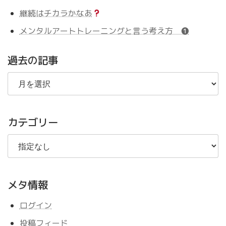
継続はチカラかなあ
メンタルアートトレーニングと言う考え方 ❶
過去の記事
過
去
の
記
事
カテゴリー
メタ情報
ログイン
投稿フィード