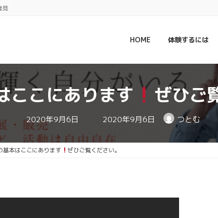
発見
HOME
体験するには
はここにあります
ぜひご
最
2020年9月6日
2020年9月6日
つとむ
終
更
新
日
の基本はここにあります
ぜひご覧ください。
時
: