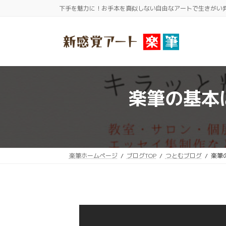
コ
ナ
下手を魅力に！お手本を真似しない自由なアートで生きがい
ン
ビ
テ
ゲ
ン
ー
ツ
シ
へ
ョ
ス
ン
楽筆の基本
キ
に
ッ
移
プ
動
楽筆ホームページ
ブログTOP
つとむブログ
楽筆