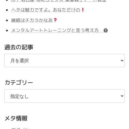
ヘタは魅力ですよ。あなただけの
継続はチカラかなあ
メンタルアートトレーニングと言う考え方 ❶
過去の記事
過
去
の
記
事
カテゴリー
メタ情報