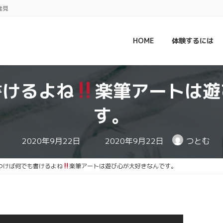
発見
HOME
体験するには
書けるよね
楽筆アートは遊
す。
最
2020年9月22日
2020年9月22日
つとむ
終
更
新
つけば何でも書けるよね
楽筆アートは遊び心が大好きなんです。
日
時
: