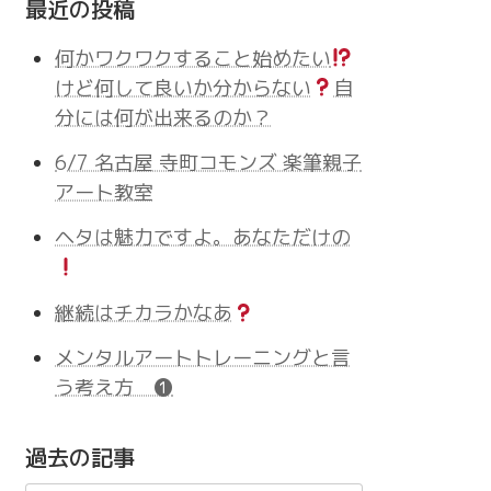
最近の投稿
何かワクワクすること始めたい
けど何して良いか分からない
自
分には何が出来るのか？
6/7 名古屋 寺町コモンズ 楽筆親子
アート教室
ヘタは魅力ですよ。あなただけの
継続はチカラかなあ
メンタルアートトレーニングと言
う考え方 ❶
過去の記事
過