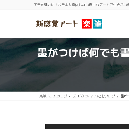
コ
ナ
下手を魅力に！お手本を真似しない自由なアートで生きがい
ン
ビ
テ
ゲ
ン
ー
ツ
シ
へ
ョ
墨がつけば何でも
ス
ン
キ
に
ッ
移
プ
動
楽筆ホームページ
ブログTOP
つとむブログ
墨が