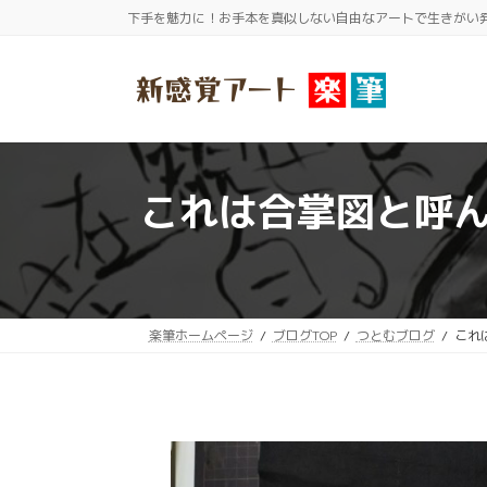
コ
ナ
下手を魅力に！お手本を真似しない自由なアートで生きがい
ン
ビ
テ
ゲ
ン
ー
ツ
シ
へ
ョ
ス
ン
これは合掌図と呼
キ
に
ッ
移
プ
動
楽筆ホームページ
ブログTOP
つとむブログ
これ