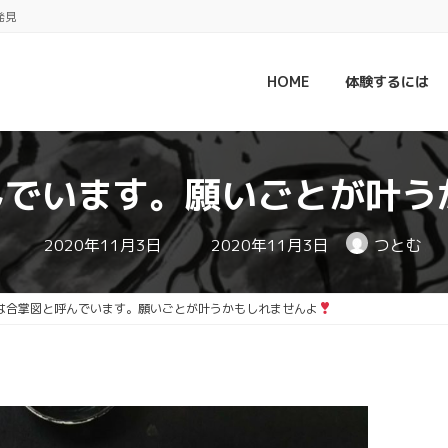
発見
HOME
体験するには
んでいます。願いごとが叶う
最
2020年11月3日
2020年11月3日
つとむ
終
更
新
日
は合掌図と呼んでいます。願いごとが叶うかもしれませんよ
時
: