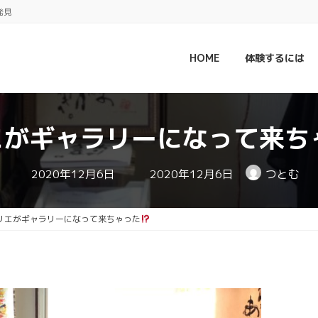
発見
HOME
体験するには
エがギャラリーになって来ち
最
2020年12月6日
2020年12月6日
つとむ
終
更
新
日
リエがギャラリーになって来ちゃった
時
: