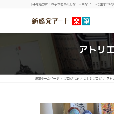
コ
ナ
下手を魅力に！お手本を真似しない自由なアートで生きがい
ン
ビ
テ
ゲ
ン
ー
ツ
シ
へ
ョ
ス
ン
アトリ
キ
に
ッ
移
プ
動
楽筆ホームページ
ブログTOP
つとむブログ
アト