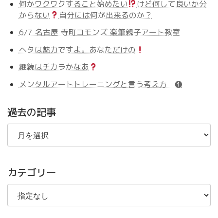
何かワクワクすること始めたい
けど何して良いか分
からない
自分には何が出来るのか？
6/7 名古屋 寺町コモンズ 楽筆親子アート教室
ヘタは魅力ですよ。あなただけの
継続はチカラかなあ
メンタルアートトレーニングと言う考え方 ❶
過去の記事
過
去
の
記
事
カテゴリー