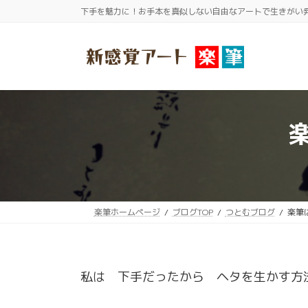
コ
ナ
下手を魅力に！お手本を真似しない自由なアートで生きがい
ン
ビ
テ
ゲ
ン
ー
ツ
シ
へ
ョ
ス
ン
キ
に
ッ
移
プ
動
楽筆ホームページ
ブログTOP
つとむブログ
楽筆
私は 下手だったから ヘタを生かす方