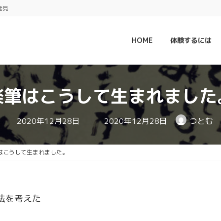
発見
HOME
体験するには
楽筆はこうして生まれました
最
2020年12月28日
2020年12月28日
つとむ
終
更
新
日
はこうして生まれました。
時
:
法を考えた