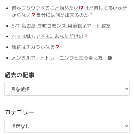
何かワクワクすること始めたい
けど何して良いか分
からない
自分には何が出来るのか？
6/7 名古屋 寺町コモンズ 楽筆親子アート教室
ヘタは魅力ですよ。あなただけの
継続はチカラかなあ
メンタルアートトレーニングと言う考え方 ❶
過去の記事
過
去
の
記
事
カテゴリー