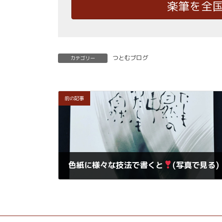
楽筆を全
つとむブログ
カテゴリー
前の記事
色紙に様々な技法で書くと
(写真で見る)
2021年4月6日