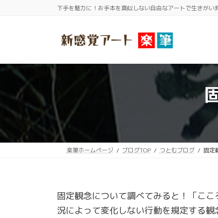
コ
ナ
下手を魅力に！お手本を真似しない自由なアートで生きがい
ン
ビ
テ
ゲ
ン
ー
ツ
シ
へ
ョ
ス
ン
キ
に
ッ
移
プ
動
楽筆ホームページ
ブログTOP
つとむブログ
固定
固定観念について調べてみると！「ここ
況によって変化しない行動を規定する観