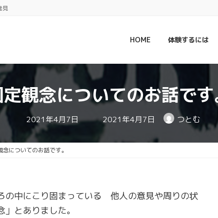
発見
HOME
体験するには
固定観念についてのお話です
最
2021年4月7日
2021年4月7日
つとむ
終
更
新
日
観念についてのお話です。
時
:
ろの中にこり固まっている 他人の意見や周りの状
念」とありました。