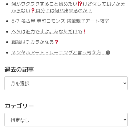
何かワクワクすること始めたい
けど何して良いか分
からない
自分には何が出来るのか？
6/7 名古屋 寺町コモンズ 楽筆親子アート教室
ヘタは魅力ですよ。あなただけの
継続はチカラかなあ
メンタルアートトレーニングと言う考え方 ❶
過去の記事
過
去
の
記
事
カテゴリー