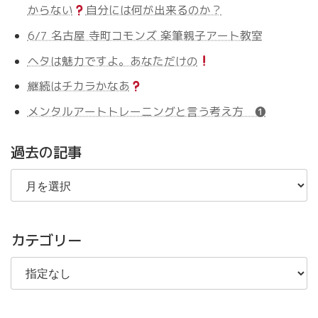
からない
自分には何が出来るのか？
6/7 名古屋 寺町コモンズ 楽筆親子アート教室
ヘタは魅力ですよ。あなただけの
継続はチカラかなあ
メンタルアートトレーニングと言う考え方 ❶
過去の記事
過
去
の
記
事
カテゴリー