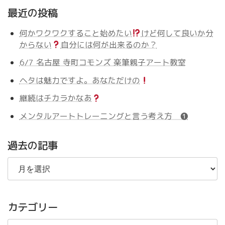
最近の投稿
何かワクワクすること始めたい
けど何して良いか分
からない
自分には何が出来るのか？
6/7 名古屋 寺町コモンズ 楽筆親子アート教室
ヘタは魅力ですよ。あなただけの
継続はチカラかなあ
メンタルアートトレーニングと言う考え方 ❶
過去の記事
過
去
の
記
事
カテゴリー