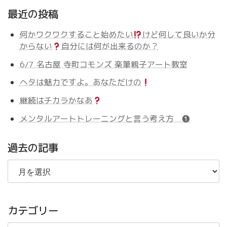
最近の投稿
何かワクワクすること始めたい
けど何して良いか分
からない
自分には何が出来るのか？
6/7 名古屋 寺町コモンズ 楽筆親子アート教室
ヘタは魅力ですよ。あなただけの
継続はチカラかなあ
メンタルアートトレーニングと言う考え方 ❶
過去の記事
過
去
の
記
事
カテゴリー