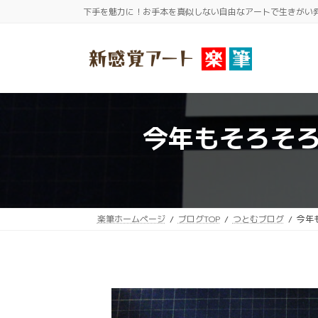
コ
ナ
下手を魅力に！お手本を真似しない自由なアートで生きがい
ン
ビ
テ
ゲ
ン
ー
ツ
シ
へ
ョ
ス
ン
今年もそろそ
キ
に
ッ
移
プ
動
楽筆ホームページ
ブログTOP
つとむブログ
今年