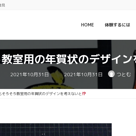
発見
HOME
体験するには
ろ教室用の年賀状のデザイン
最
2021年10月31日
2021年10月31日
つとむ
終
更
新
日
もそろそろ教室用の年賀状のデザインを考えないと
時
: