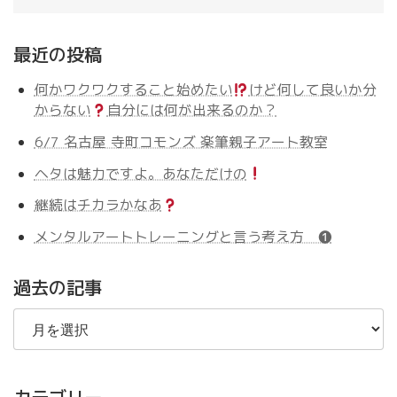
最近の投稿
何かワクワクすること始めたい
けど何して良いか分
からない
自分には何が出来るのか？
6/7 名古屋 寺町コモンズ 楽筆親子アート教室
ヘタは魅力ですよ。あなただけの
継続はチカラかなあ
メンタルアートトレーニングと言う考え方 ❶
過去の記事
過
去
の
記
事
カテゴリー