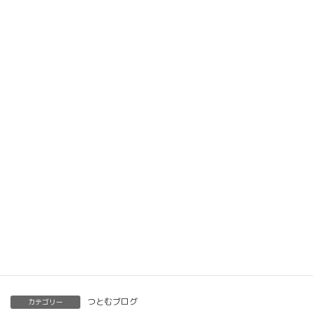
楽筆オンライン講座 受講生募集中
動画教材とLINE添削で全国どこでもご自宅で楽筆
メソッドを習得していただけます。
ベーシック以上で講師の資格も合わせて取得してい
ただけます。講師用にオンラインで教えるための教
材もありますので、すぐに自宅でオンライン教室を
開くことも可能です。
くわしくはこちらをご覧ください。
楽筆を全国に！講師募集中！
つとむブログ
カテゴリー