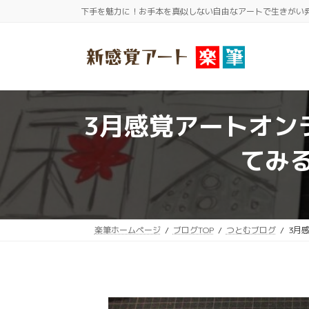
コ
ナ
下手を魅力に！お手本を真似しない自由なアートで生きがい
ン
ビ
テ
ゲ
ン
ー
ツ
シ
へ
ョ
3月感覚アートオン
ス
ン
キ
に
てみ
ッ
移
プ
動
楽筆ホームページ
ブログTOP
つとむブログ
3月