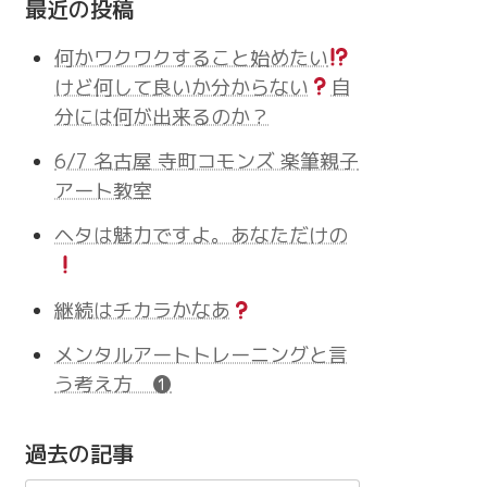
最近の投稿
何かワクワクすること始めたい
けど何して良いか分からない
自
分には何が出来るのか？
6/7 名古屋 寺町コモンズ 楽筆親子
アート教室
ヘタは魅力ですよ。あなただけの
継続はチカラかなあ
メンタルアートトレーニングと言
う考え方 ❶
過去の記事
過