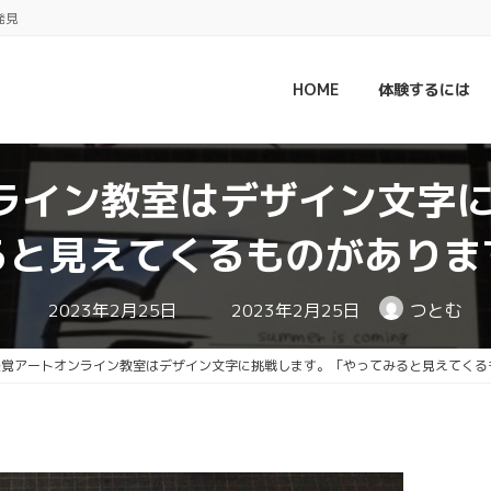
発見
HOME
体験するには
ライン教室はデザイン文字
ると見えてくるものがありま
最
2023年2月25日
2023年2月25日
つとむ
終
更
新
感覚アートオンライン教室はデザイン文字に挑戦します。「やってみると見えてくる
日
時
: