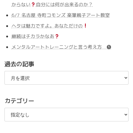
からない
自分には何が出来るのか？
6/7 名古屋 寺町コモンズ 楽筆親子アート教室
ヘタは魅力ですよ。あなただけの
継続はチカラかなあ
メンタルアートトレーニングと言う考え方 ❶
過去の記事
過
去
の
記
事
カテゴリー