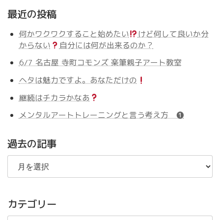
最近の投稿
何かワクワクすること始めたい
けど何して良いか分
からない
自分には何が出来るのか？
6/7 名古屋 寺町コモンズ 楽筆親子アート教室
ヘタは魅力ですよ。あなただけの
継続はチカラかなあ
メンタルアートトレーニングと言う考え方 ❶
過去の記事
過
去
の
記
事
カテゴリー