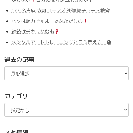
6/7 名古屋 寺町コモンズ 楽筆親子アート教室
ヘタは魅力ですよ。あなただけの
継続はチカラかなあ
メンタルアートトレーニングと言う考え方 ❶
過去の記事
過
去
の
記
事
カテゴリー
メタ情報