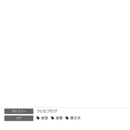
楽筆オンライン講座 受講生募集中
動画教材とLINE添削で全国どこでもご自宅で楽筆
メソッドを習得していただけます。
ベーシック以上で講師の資格も合わせて取得してい
ただけます。講師用にオンラインで教えるための教
材もありますので、すぐに自宅でオンライン教室を
開くことも可能です。
くわしくはこちらをご覧ください。
楽筆を全国に！講師募集中！
つとむブログ
カテゴリー
教室
楽筆
筆文字
タグ