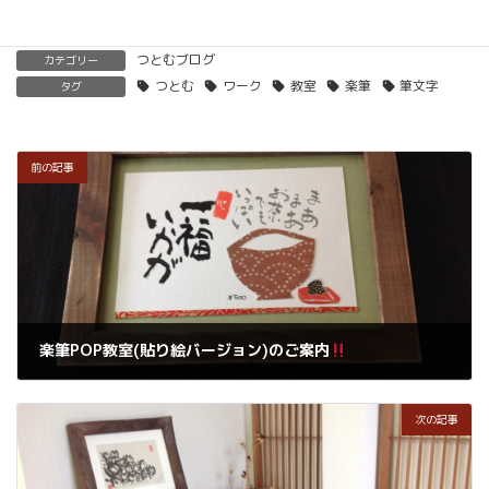
つとむブログ
カテゴリー
つとむ
ワーク
教室
楽筆
筆文字
タグ
前の記事
楽筆POP教室(貼り絵バージョン)のご案内
2018年1月5日
次の記事