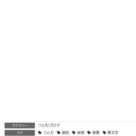
楽筆オンライン講座 受講生募集中
動画教材とLINE添削で全国どこでもご自宅で楽筆
メソッドを習得していただけます。
ベーシック以上で講師の資格も合わせて取得してい
ただけます。講師用にオンラインで教えるための教
材もありますので、すぐに自宅でオンライン教室を
開くことも可能です。
くわしくはこちらをご覧ください。
楽筆を全国に！講師募集中！
つとむブログ
カテゴリー
つとむ
個性
教室
楽筆
筆文字
タグ