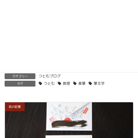
ただけます。講師用にオンラインで教えるための教
材もありますので、すぐに自宅でオンライン教室を
開くことも可能です。
くわしくはこちらをご覧ください。
楽筆を全国に！講師募集中！
つとむブログ
カテゴリー
つとむ
教室
楽筆
筆文字
タグ
前の記事