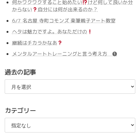
何かワクワクすること始めたい
けど何して良いか分
からない
自分には何が出来るのか？
6/7 名古屋 寺町コモンズ 楽筆親子アート教室
ヘタは魅力ですよ。あなただけの
継続はチカラかなあ
メンタルアートトレーニングと言う考え方 ❶
過去の記事
過
去
の
記
事
カテゴリー