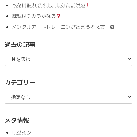
ヘタは魅力ですよ。あなただけの
継続はチカラかなあ
メンタルアートトレーニングと言う考え方 ❶
過去の記事
過
去
の
記
事
カテゴリー
メタ情報
ログイン