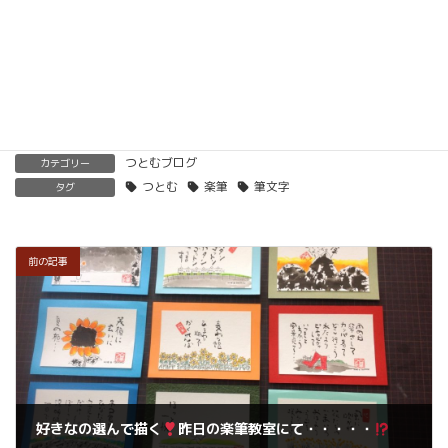
くわしくはこちらをご覧ください。
楽筆を全国に！講師募集中！
つとむブログ
カテゴリー
つとむ
楽筆
筆文字
タグ
前の記事
好きなの選んで描く
昨日の楽筆教室にて・・・・・