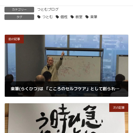
つとむブログ
カテゴリー
つとむ
個性
教室
楽筆
タグ
前の記事
楽筆(らくひつ)は 「こころのセルフケア」として創られた筆文字教室の新しいカタチです。
2018年8月6日
次の記事