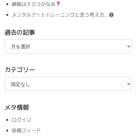
継続はチカラかなあ
メンタルアートトレーニングと言う考え方 ❶
過去の記事
過
去
の
記
事
カテゴリー
メタ情報
ログイン
投稿フィード