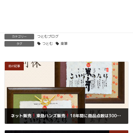
楽筆を全国に！講師募集中！
つとむブログ
カテゴリー
つとむ
楽筆
タグ
前の記事
ネット販売
東急ハンズ販売
18年間に商品点数は300点を超えていた
2018年8月10日