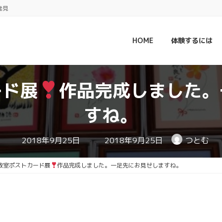
発見
HOME
体験するには
ード展
作品完成しました。
すね。
最
2018年9月25日
2018年9月25日
つとむ
終
更
新
教室ポストカード展
作品完成しました。一足先にお見せしますね。
日
時
: