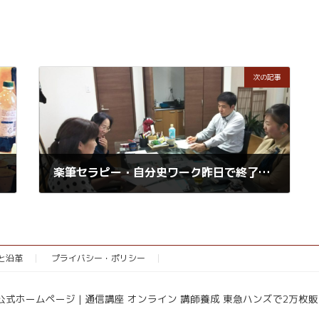
次の記事
楽筆セラピー・自分史ワーク昨日で終了しました
2018年9月26日
念と沿革
プライバシー・ポリシー
協会公式ホームページ | 通信講座 オンライン 講師養成 東急ハンズで2万枚販売 All R