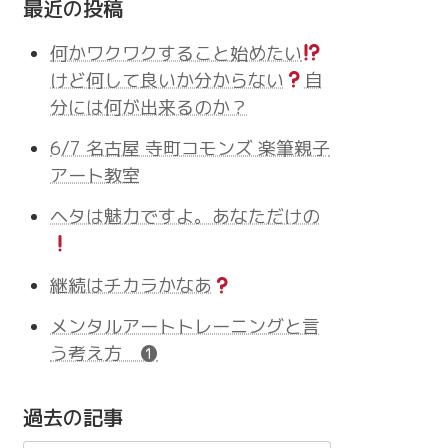
最近の投稿
何かワクワクすること始めたい
けど何して良いか分からない
自
分には何が出来るのか？
6/7 名古屋 寺町コモンズ 楽筆親子
アート教室
ヘタは魅力ですよ。あなただけの
継続はチカラかなあ
メンタルアートトレーニングと言
う考え方 ❶
過去の記事
過