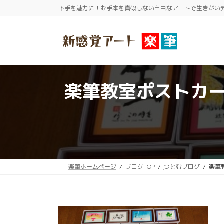
コ
ナ
下手を魅力に！お手本を真似しない自由なアートで生きがい
ン
ビ
テ
ゲ
ン
ー
ツ
シ
へ
ョ
楽筆教室ポストカ
ス
ン
キ
に
ッ
移
プ
動
楽筆ホームページ
ブログTOP
つとむブログ
楽筆