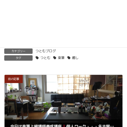
くわしくはこちらをご覧ください。
楽筆を全国に！講師募集中！
つとむブログ
カテゴリー
つとむ
楽筆
癒し
タグ
前の記事
今日は楽筆上級講師養成講座
個人ワーク・・・名古屋からお越しいただきます。感謝