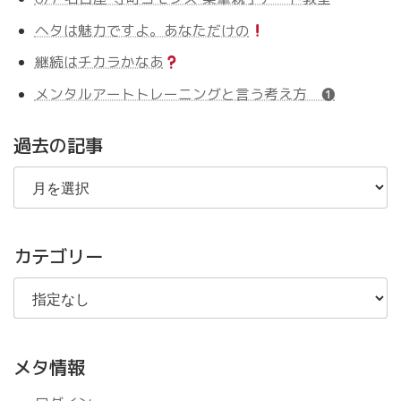
ヘタは魅力ですよ。あなただけの
継続はチカラかなあ
メンタルアートトレーニングと言う考え方 ❶
過去の記事
過
去
の
記
事
カテゴリー
メタ情報