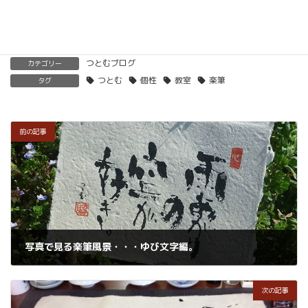
つとむブログ
カテゴリー
つとむ
個性
教室
楽筆
タグ
前の記事
写真で見る楽筆風景・・・ゆび文字編。
2018年11月30日
次の記事