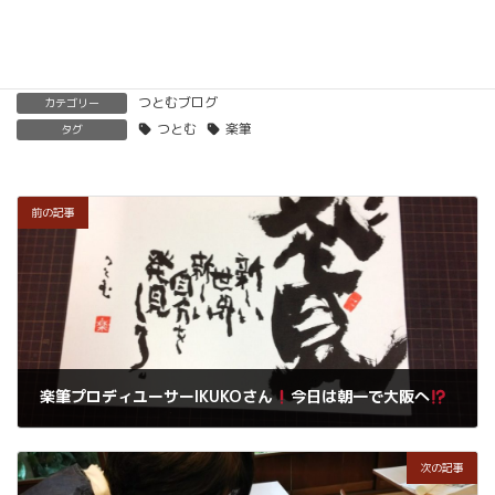
つとむブログ
カテゴリー
つとむ
楽筆
タグ
前の記事
楽筆プロディユーサーIKUKOさん
今日は朝一で大阪へ
2018年12月22日
次の記事