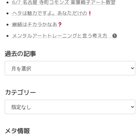
6/7 名古屋 寺町コモンズ 楽筆親子アート教室
ヘタは魅力ですよ。あなただけの
継続はチカラかなあ
メンタルアートトレーニングと言う考え方 ❶
過去の記事
過
去
の
記
事
カテゴリー
メタ情報