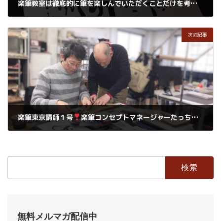
楽筆教室は徹底的に筆を楽しんでいただくことだけを考えています
2019年1月3日
次の記事
楽筆東京講師１号
楽筆コンセプトマネージャーたっちゃん
基
2019年1月4日
検
索:
無料メルマガ配信中