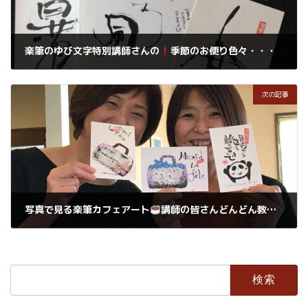
楽筆のゆび文字特別講師さんの
季節のお便り色々・・・
2019年1月29日
次の記事
写真で見る楽筆カフェアート
講師の皆さんどんどん教え上手に
2019年1月30日
検
索: