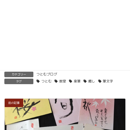
ただけます。講師用にオンラインで教えるための教
材もありますので、すぐに自宅でオンライン教室を
開くことも可能です。
くわしくはこちらをご覧ください。
楽筆を全国に！講師募集中！
つとむブログ
カテゴリー
つとむ
教室
楽筆
癒し
筆文字
タグ
前の記事