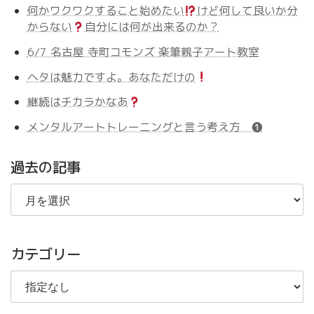
何かワクワクすること始めたい
けど何して良いか分
からない
自分には何が出来るのか？
6/7 名古屋 寺町コモンズ 楽筆親子アート教室
ヘタは魅力ですよ。あなただけの
継続はチカラかなあ
メンタルアートトレーニングと言う考え方 ❶
過去の記事
過
去
の
記
事
カテゴリー