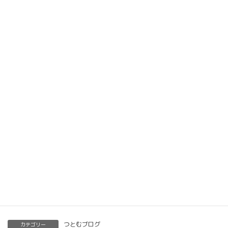
楽筆オンライン講座 受講生募集中
動画教材とLINE添削で全国どこでもご自宅で楽筆
メソッドを習得していただけます。
ベーシック以上で講師の資格も合わせて取得してい
ただけます。講師用にオンラインで教えるための教
材もありますので、すぐに自宅でオンライン教室を
開くことも可能です。
くわしくはこちらをご覧ください。
楽筆を全国に！講師募集中！
つとむブログ
カテゴリー