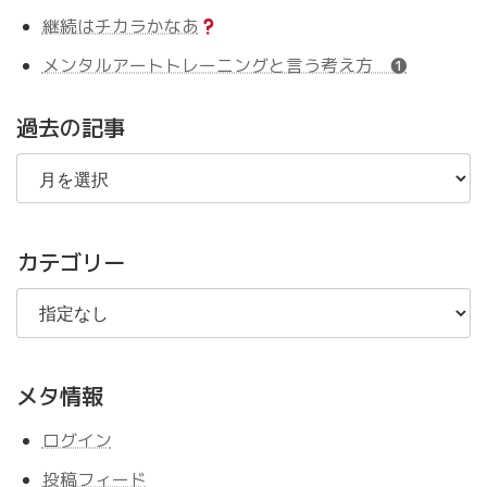
継続はチカラかなあ
メンタルアートトレーニングと言う考え方 ❶
過去の記事
過
去
の
記
事
カテゴリー
メタ情報
ログイン
投稿フィード