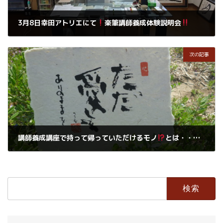
3月8日幸田アトリエにて
楽筆講師養成体験説明会
2019年3月5日
次の記事
講師養成講座で持って帰っていただけるモノ
とは・・・・・
2019年3月6日
検
索: