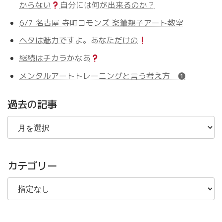
からない
自分には何が出来るのか？
6/7 名古屋 寺町コモンズ 楽筆親子アート教室
ヘタは魅力ですよ。あなただけの
継続はチカラかなあ
メンタルアートトレーニングと言う考え方 ❶
過去の記事
過
去
の
記
事
カテゴリー