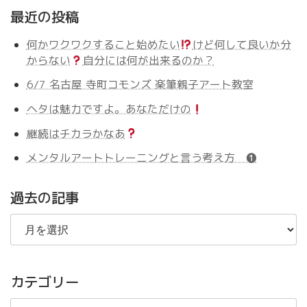
最近の投稿
何かワクワクすること始めたい
けど何して良いか分
からない
自分には何が出来るのか？
6/7 名古屋 寺町コモンズ 楽筆親子アート教室
ヘタは魅力ですよ。あなただけの
継続はチカラかなあ
メンタルアートトレーニングと言う考え方 ❶
過去の記事
過
去
の
記
事
カテゴリー