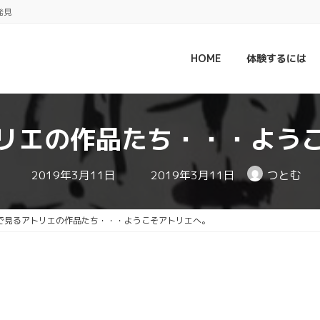
発見
HOME
体験するには
リエの作品たち・・・よう
最
2019年3月11日
2019年3月11日
つとむ
終
更
新
日
で見るアトリエの作品たち・・・ようこそアトリエへ。
時
: