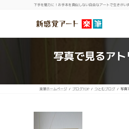
コ
ナ
下手を魅力に！お手本を真似しない自由なアートで生きがい
ン
ビ
テ
ゲ
ン
ー
ツ
シ
へ
ョ
ス
ン
写真で見るアト
キ
に
ッ
移
プ
動
楽筆ホームページ
ブログTOP
つとむブログ
写真