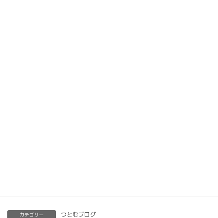
楽筆オンライン講座 受講生募集中
動画教材とLINE添削で全国どこでもご自宅で楽筆
メソッドを習得していただけます。
ベーシック以上で講師の資格も合わせて取得してい
ただけます。講師用にオンラインで教えるための教
材もありますので、すぐに自宅でオンライン教室を
開くことも可能です。
くわしくはこちらをご覧ください。
楽筆を全国に！講師募集中！
つとむブログ
カテゴリー