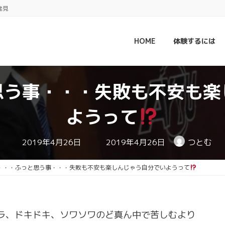
発見
HOME
体験するには
思う事・・・失敗も不安も楽
ようって
最
2019年4月26日
2019年4月26日
つとむ
終
更
新
・・・ふっと思う事・・・失敗も不安も楽しんじゃう自分でいようって
日
時
:
ラ、ドキドキ、ソワソワのど真ん中で苦しむより