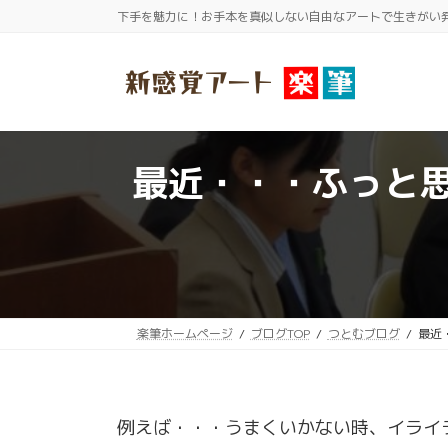
コ
ナ
下手を魅力に！お手本を真似しない自由なアートで生きがい
ン
ビ
テ
ゲ
ン
ー
ツ
シ
へ
ョ
最近・・・ふっと
ス
ン
キ
に
ッ
移
プ
動
楽筆ホームページ
ブログTOP
つとむブログ
最近
例えば・・・うまくいかない時、イライ