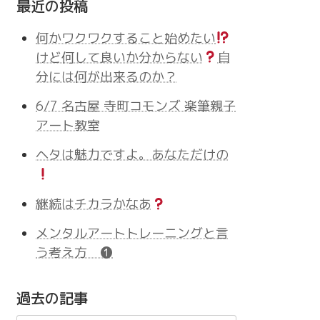
最近の投稿
何かワクワクすること始めたい
けど何して良いか分からない
自
分には何が出来るのか？
6/7 名古屋 寺町コモンズ 楽筆親子
アート教室
ヘタは魅力ですよ。あなただけの
継続はチカラかなあ
メンタルアートトレーニングと言
う考え方 ❶
過去の記事
過